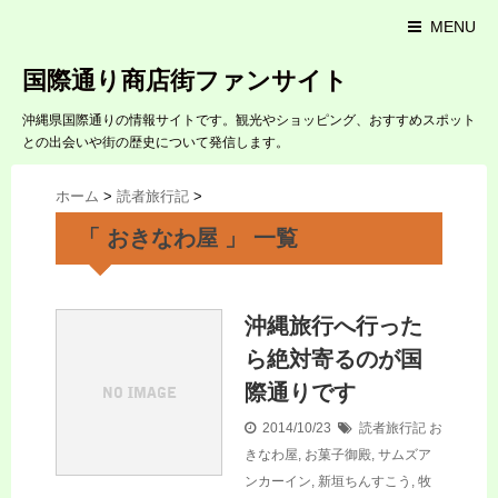
MENU
国際通り商店街ファンサイト
沖縄県国際通りの情報サイトです。観光やショッピング、おすすめスポット
との出会いや街の歴史について発信します。
ホーム
>
読者旅行記
>
「 おきなわ屋 」 一覧
沖縄旅行へ行った
ら絶対寄るのが国
際通りです
2014/10/23
読者旅行記
お
きなわ屋
,
お菓子御殿
,
サムズア
ンカーイン
,
新垣ちんすこう
,
牧