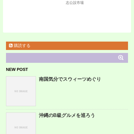
志公設市場
購読する
NEW POST
南国気分でスウィーツめぐり
沖縄のB級グルメを巡ろう