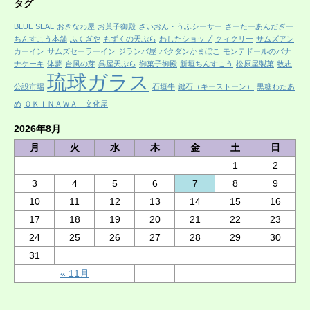
タグ
BLUE SEAL
おきなわ屋
お菓子御殿
さいおん・うふシーサー
さーたーあんだぎー
ちんすこう本舗
ふくぎや
もずくの天ぷら
わしたショップ
クィクリー
サムズアン
カーイン
サムズセーラーイン
ジランバ屋
バクダンかまぼこ
モンテドールのバナ
ナケーキ
体夢
台風の芽
呉屋天ぷら
御菓子御殿
新垣ちんすこう
松原屋製菓
牧志
琉球ガラス
公設市場
石垣牛
鍵石（キーストーン）
黒糖わたあ
め
ＯＫＩＮＡＷＡ 文化屋
2026年8月
月
火
水
木
金
土
日
1
2
3
4
5
6
7
8
9
10
11
12
13
14
15
16
17
18
19
20
21
22
23
24
25
26
27
28
29
30
31
« 11月