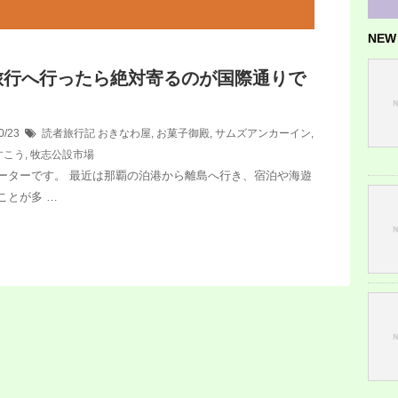
NEW
旅行へ行ったら絶対寄るのが国際通りで
0/23
読者旅行記
おきなわ屋
,
お菓子御殿
,
サムズアンカーイン
,
すこう
,
牧志公設市場
ーターです。 最近は那覇の泊港から離島へ行き、宿泊や海遊
ことが多 …