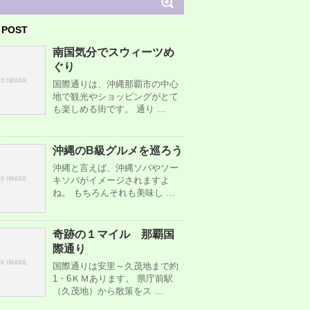
 POST
南国気分でスウィーツめ
ぐり
国際通りは、沖縄那覇市の中心
地で観光やショッピングがとて
も楽しめる街です。 通り …
沖縄のB級グルメを巡ろう
沖縄と言えば、沖縄ソバやソー
キソバがイメージされますよ
ね。 もちろんそれも美味し …
奇跡の１マイル 那覇国
際通り
国際通りは安里～久茂地まで約
1・6ＫＭあります。 県庁前駅
（久茂地）から散策をス …