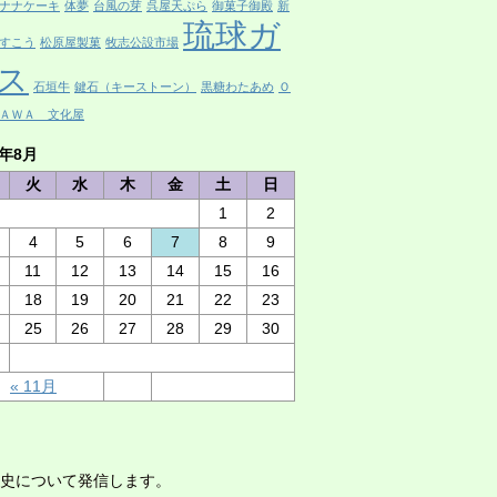
ナナケーキ
体夢
台風の芽
呉屋天ぷら
御菓子御殿
新
琉球ガ
すこう
松原屋製菓
牧志公設市場
ス
石垣牛
鍵石（キーストーン）
黒糖わたあめ
Ｏ
ＡＷＡ 文化屋
6年8月
火
水
木
金
土
日
1
2
4
5
6
7
8
9
11
12
13
14
15
16
18
19
20
21
22
23
25
26
27
28
29
30
« 11月
史について発信します。