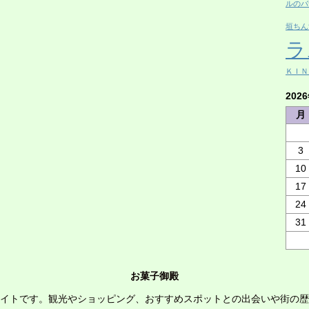
ルのバ
垣ちん
ラ
ＫＩＮ
202
月
3
10
17
24
31
お菓子御殿
イトです。観光やショッピング、おすすめスポットとの出会いや街の歴