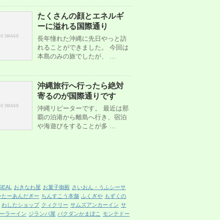
たくさんの顔とエネルギ
ーに溢れる国際通り
長年憧れた沖縄に先日やっと訪
れることができました。 今回は
本島のみの旅でしたが、 …
沖縄旅行へ行ったら絶対
寄るのが国際通りです
沖縄リピーターです。 最近は那
覇の泊港から離島へ行き、宿泊
や海遊びをすることが多 …
SEAL
おきなわ屋
お菓子御殿
さいおん・うふシーサ
ーたーあんだぎー
ちんすこう本舗
ふくぎや
もずくの
わしたショップ
クィクリー
サムズアンカーイン
サ
ーラーイン
ジランバ屋
バクダンかまぼこ
モンテドー