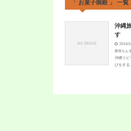
「 お菓子御殿 」 一覧
沖縄
す
2014/1
新垣ちん
沖縄リピ
びをする