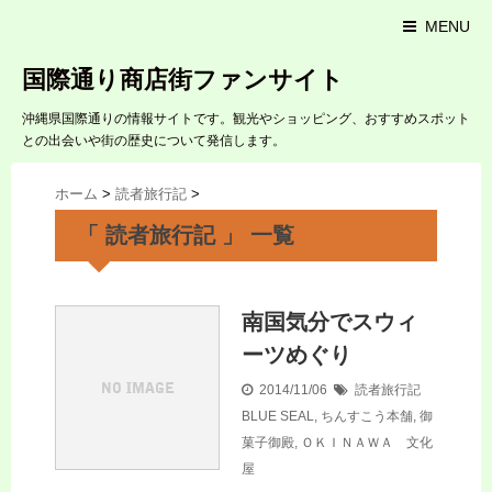
MENU
国際通り商店街ファンサイト
沖縄県国際通りの情報サイトです。観光やショッピング、おすすめスポット
との出会いや街の歴史について発信します。
ホーム
>
読者旅行記
>
「 読者旅行記 」 一覧
南国気分でスウィ
ーツめぐり
2014/11/06
読者旅行記
BLUE SEAL
,
ちんすこう本舗
,
御
菓子御殿
,
ＯＫＩＮＡＷＡ 文化
屋