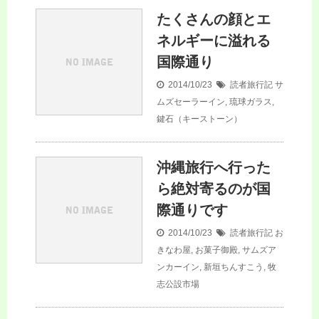
たくさんの顔とエ
ネルギーに溢れる
国際通り
2014/10/23
読者旅行記
サ
ムズセーラーイン
,
琉球ガラス
,
鍵石（キーストーン）
沖縄旅行へ行った
ら絶対寄るのが国
際通りです
2014/10/23
読者旅行記
お
きなわ屋
,
お菓子御殿
,
サムズア
ンカーイン
,
新垣ちんすこう
,
牧
志公設市場