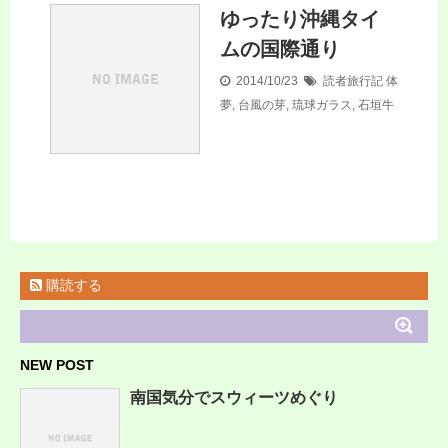
ゆったり沖縄タイ
ムの国際通り
2014/10/23
読者旅行記
体
夢
,
台風の芽
,
琉球ガラス
,
石垣牛
購読する
NEW POST
南国気分でスウィーツめぐり