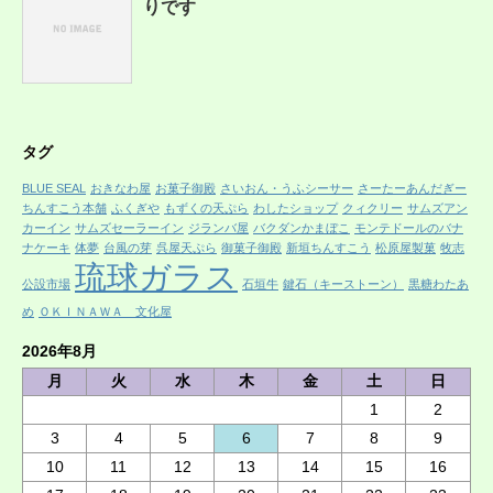
りです
タグ
BLUE SEAL
おきなわ屋
お菓子御殿
さいおん・うふシーサー
さーたーあんだぎー
ちんすこう本舗
ふくぎや
もずくの天ぷら
わしたショップ
クィクリー
サムズアン
カーイン
サムズセーラーイン
ジランバ屋
バクダンかまぼこ
モンテドールのバナ
ナケーキ
体夢
台風の芽
呉屋天ぷら
御菓子御殿
新垣ちんすこう
松原屋製菓
牧志
琉球ガラス
公設市場
石垣牛
鍵石（キーストーン）
黒糖わたあ
め
ＯＫＩＮＡＷＡ 文化屋
2026年8月
月
火
水
木
金
土
日
1
2
3
4
5
6
7
8
9
10
11
12
13
14
15
16