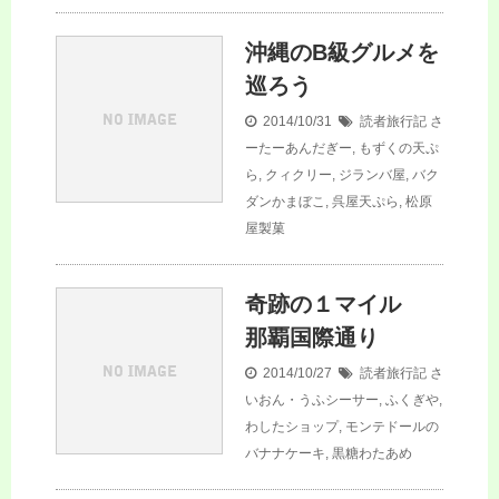
沖縄のB級グルメを
巡ろう
2014/10/31
読者旅行記
さ
ーたーあんだぎー
,
もずくの天ぷ
ら
,
クィクリー
,
ジランバ屋
,
バク
ダンかまぼこ
,
呉屋天ぷら
,
松原
屋製菓
奇跡の１マイル
那覇国際通り
2014/10/27
読者旅行記
さ
いおん・うふシーサー
,
ふくぎや
,
わしたショップ
,
モンテドールの
バナナケーキ
,
黒糖わたあめ