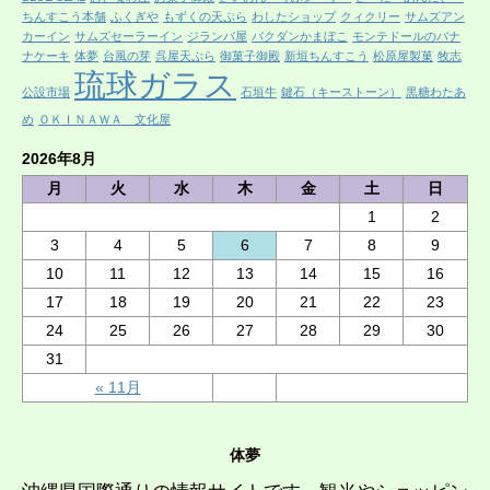
ちんすこう本舗
ふくぎや
もずくの天ぷら
わしたショップ
クィクリー
サムズアン
カーイン
サムズセーラーイン
ジランバ屋
バクダンかまぼこ
モンテドールのバナ
ナケーキ
体夢
台風の芽
呉屋天ぷら
御菓子御殿
新垣ちんすこう
松原屋製菓
牧志
琉球ガラス
公設市場
石垣牛
鍵石（キーストーン）
黒糖わたあ
め
ＯＫＩＮＡＷＡ 文化屋
2026年8月
月
火
水
木
金
土
日
1
2
3
4
5
6
7
8
9
10
11
12
13
14
15
16
17
18
19
20
21
22
23
24
25
26
27
28
29
30
31
« 11月
体夢