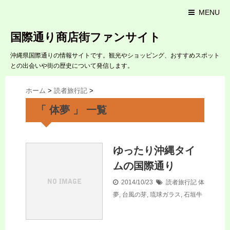
MENU
国際通り商店街ファンサイト
沖縄県国際通りの情報サイトです。観光やショッピング、おすすめスポット
との出会いや街の歴史について発信します。
ホーム
>
読者旅行記
>
「 体夢 」 一覧
ゆったり沖縄タイ
ムの国際通り
2014/10/23
読者旅行記
体
夢
,
台風の芽
,
琉球ガラス
,
石垣牛